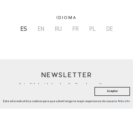
IDIOMA
ES
EN
RU
FR
PL
DE
NEWSLETTER
Actualidad cuidada sobre diseño, color y cultura.
Aceptar
Este sitio web utiliza cookies para que usted tenga la mejor experiencia de usuario.
Más info
COLECCIONES
DISEÑADORES
NOSOTROS
JOURNAL
CATÁLOGOS