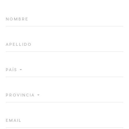
NOMBRE
APELLIDO
POR FAVOR, VERIFICA QUE NO ERES UN
PAÍS
ROBOT
PROVINCIA
EMAIL