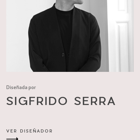
Diseñada por
SIGFRIDO SERRA
POR FAVOR, VERIFICA QUE NO ERES UN
ROBOT
VER DISEÑADOR