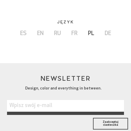
JĘZYK
ES
EN
RU
FR
PL
DE
NEWSLETTER
Design, color and everything in between.
Zaakceptuj
ciasteczka