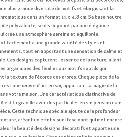
 s'enrichit de trois nouvelles propositions décoratives,
une plus grande diversité de motifs et élargissant la
romatique dans un format 14,x14,8 cm. Sa base neutre
toile polyvalente, se distinguant par une élégance
qui crée une atmosphère sereine et équilibrée,
nt facilement à une grande variété de styles et
nnements, tout en apportant une sensation de calme et
ie. Ces designs capturent l’essence de la nature, allant
es organiques des feuilles aux motifs subtils qui
nt la texture de l’écorce des arbres. Chaque pièce de la
VEUILLEZ VÉRIFIER QUE VOUS N'ÊTES PAS UN ROBOT
on est une œuvre d’art en soi, apportant la magie de la
ans votre maison.
Une caractéristique distinctive de
 est la granille avec des particules en suspension dans
ièce. Cette technique spéciale ajoute de la profondeur
 texture, créant un effet visuel fascinant qui met encore
valeur la beauté des designs décoratifs et apporte une