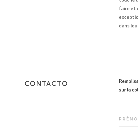
touche u
faire et
exceptio
dans leu
Rempliss
CONTACTO
sur la co
PRÉN