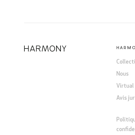
HARM
Collect
Nous
Virtual
Avis ju
Politiq
confide