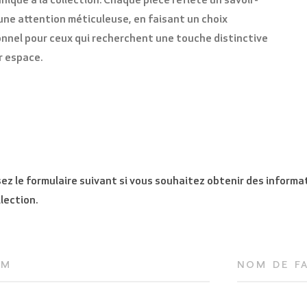
nique à la collection.
Chaque pièce reflète un savoir-
 une attention méticuleuse, en faisant un choix
nnel pour ceux qui recherchent une touche distinctive
r espace.
ez le formulaire suivant si vous souhaitez obtenir des informa
llection.
OM
NOM DE F