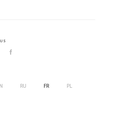
OUS
N
RU
FR
PL