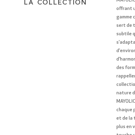
MAYOLICA
LA COLLECTION
offrant 
gamme ch
sert de 
subtile 
s'adapta
d'enviro
d'harmon
des form
rappelle
collecti
nature d
MAYOLICA
chaque p
et de la
plus en 