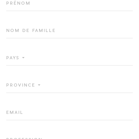
PRÉNOM
NOM DE FAMILLE
VEUILLEZ VÉRIFIER QUE VOUS N'ÊTES PAS
PAYS
UN ROBOT
PROVINCE
EMAIL