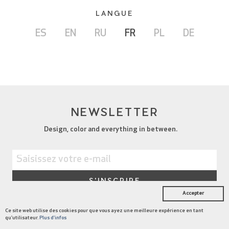
LANGUE
ES
EN
RU
FR
PL
DE
NEWSLETTER
Design, color and everything in between.
Accepter
Ce site web utilise des cookies pour que vous ayez une meilleure expérience en tant
qu'utilisateur.
Plus d'infos
COLLECTIONS
DESIGNERS
NOUS
JOURNAL
CATALOGUES