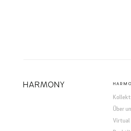
HARM
Kollekt
Über u
Virtual