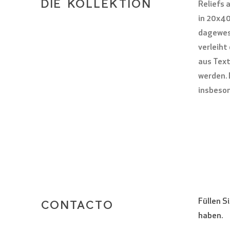
DIE KOLLEKTION
Reliefs 
in 20x40
dagewese
verleiht
aus Text
werden. 
insbeson
Füllen S
CONTACTO
haben.