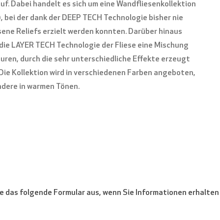
auf. Dabei handelt es sich um eine Wandfliesenkollektion
, bei der dank der DEEP TECH Technologie bisher nie
ne Reliefs erzielt werden konnten. Darüber hinaus
BITTE BESTÄTIGEN SIE, DASS SIE KEIN ROBOTER SIND
 die LAYER TECH Technologie der Fliese eine Mischung
uren, durch die sehr unterschiedliche Effekte erzeugt
Die Kollektion wird in verschiedenen Farben angeboten,
dere in warmen Tönen.
ie das folgende Formular aus, wenn Sie Informationen erhalt